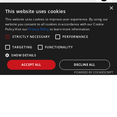
お問い合わ
×
This website uses cookies
せ
高度なオートメーション
1
This website uses cookies to improve user experience. By using our
website you consent to all cookies in accordance with our Cookie
Whatsapp
生産システム（MES）に接続されたレーザーパイプ切断
Policy.Visit our
Privacy Policy
to learn more information.
機、マルチステーションレーザー溶接ワークステーショ
STRICTLY NECESSARY
PERFORMANCE
ン、インテリジェント倉庫設備のフルセットで、高い基
準を満たし、企業のインテリジェント生産を支援しま
テル
TARGETING
FUNCTIONALITY
す。
SHOW DETAILS
ACCEPT ALL
DECLINE ALL
POWERED BY COOKIESCRIPT
目視検査システム
2
ワークアンロードのずれと位置を正確に検出し、ロボッ
トにワークをつかむように誘導します。