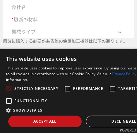
会社名
*
切断の材料
機械タイプ
同時に購入する必要がある他の金属加工機器は以下の通りです。
*
ウェルディングマシン
This website uses cookies
メッセージ
This website uses cookies to improve user experience. By using our webs
to all cookies in accordance with our Cookie Policy.Visit our
Privacy Policy
information.
STRICTLY NECESSARY
PERFORMANCE
TARGETI
FUNCTIONALITY
こんにちは、管レーザーの打抜き機のためのACMEレーザーへのあ
SHOW DETAILS
なたの注意をありがとう、あなたの連絡先情報、処理の管の指定、
金属材料およびあなたの国を残して下さい。より詳しいよりよい、
ACCEPT ALL
DECLINE ALL
私達はあなたと連絡を取るために最も近いセールスエンジニアをで
きるだけ早く整理します!
POWERED 